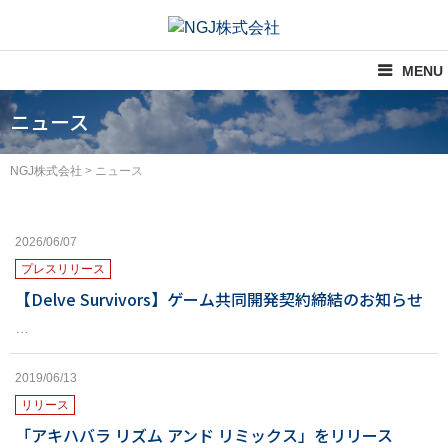
コ
ン
テ
MENU
ン
ツ
ニュース
へ
ス
NGJ株式会社
>
ニュース
キ
ッ
プ
2026/06/07
プレスリリース
【Delve Survivors】ゲーム共同開発契約締結のお知らせ
…
2019/06/13
リリース
「アキハバラ リズム アンド リミックス」をリリース