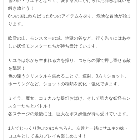
雪の姫・サユキとなって、愛する人にかけられた邪悪な呪いを
解き放とう！
8つの国に散らばった8つのアイテムを探す、危険な冒険が始ま
ります。
吹雪の山、モンスターの城、地獄の谷など、行く先々にはあや
しい妖怪モンスターたちが待ち受けています。
サユキは水から生まれる力を操り、つららの弾で押し寄せる敵
を撃退！
色の違うクリスタルを集めることで、連射、3方向ショット、
ホーミングなど、ショットの種類を変化・強化できます。
ミイラ、魔女、コミカルな提灯おばけ、そして強力な妖怪モン
スターたちとバトル！
各ステージの最後には、巨大なボス妖怪が待ち受けています。
1人でじっくり遊ぶのはもちろん、友達と一緒にサユキの妹・
コユキとして協力プレイも楽しめます！