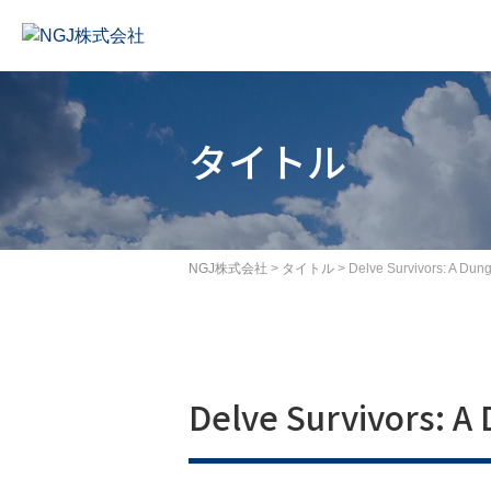
コ
ン
テ
ン
ツ
タイトル
へ
ス
キ
ッ
プ
NGJ株式会社
>
タイトル
>
Delve Survivors: A Dun
Delve Survivors: A