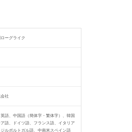
制ローグライク
式会社
、英語、中国語（簡体字・繁体字）、韓国
シア語、ドイツ語、フランス語、イタリア
ラジルポルトガル語、中南米スペイン語