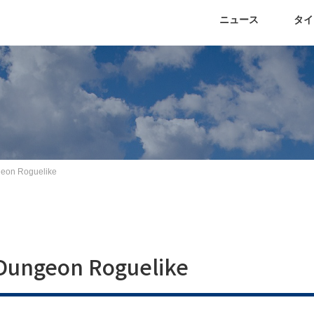
ニュース
タイ
geon Roguelike
 Dungeon Roguelike